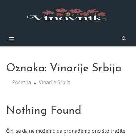
Skip
Preporuk
to
i vinski
content
vodiči
Vinovnik
Oznaka:
Vinarije Srbija
Početna
Vinarije Srbija
Nothing Found
Čini se da ne možemo da pronađemo ono što tražite.