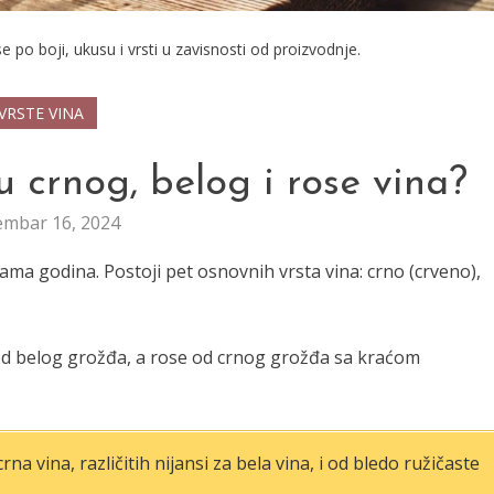
e po boji, ukusu i vrsti u zavisnosti od proizvodnje.
VRSTE VINA
u crnog, belog i rose vina?
mbar 16, 2024
dama godina. Postoji pet osnovnih vrsta vina: crno (crveno),
od belog grožđa, a rose od crnog grožđa sa kraćom
na vina, različitih nijansi za bela vina, i od bledo ružičaste