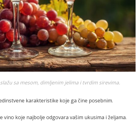
lažu sa mesom, dimljenim jelima i tvrdim sirevima.
a jedinstvene karakteristike koje ga čine posebnim.
 vino koje najbolje odgovara vašim ukusima i željama.