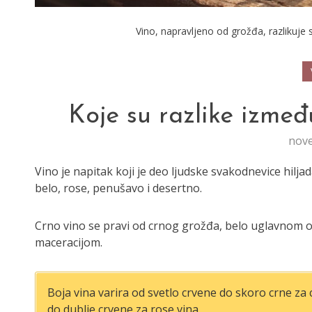
Vino, napravljeno od grožđa, razlikuje s
Koje su razlike izmeđ
nove
Vino je napitak koji je deo ljudske svakodnevice hilja
belo, rose, penušavo i desertno.
Crno vino se pravi od crnog grožđa, belo uglavnom 
maceracijom.
Boja vina varira od svetlo crvene do skoro crne za cr
do dublje crvene za rose vina.