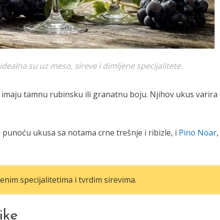
dealna su uz meso, sireve i dimljene specijalitete.
 imaju tamnu rubinsku ili granatnu boju. Njihov ukus varira
 punoću ukusa sa notama crne trešnje i ribizle, i
Pino Noar
,
nim specijalitetima i tvrdim sirevima.
ike