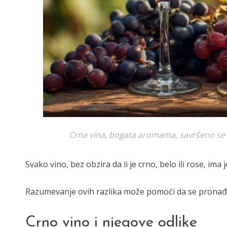
Crna vina, bogata aromama, savršeno se s
Svako vino, bez obzira da li je crno, belo ili rose, im
Razumevanje ovih razlika može pomoći da se pronađe
Crno vino i njegove odlike