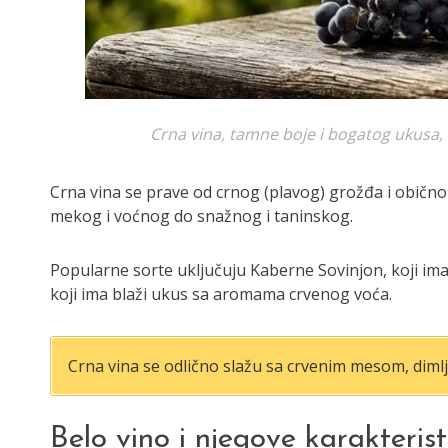
Crna vina, tamne boje i bogatog ukusa, i
Crna vina se prave od crnog (plavog) grožđa i obično
mekog i voćnog do snažnog i taninskog.
Popularne sorte uključuju Kaberne Sovinjon, koji ima
koji ima blaži ukus sa aromama crvenog voća.
Crna vina se odlično slažu sa crvenim mesom, dimlje
Belo vino i njegove karakterist